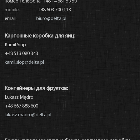
номер телефона: +48 14 681 59 50
mobile: +48 603 700 113
email:
biuro@delta.pl
Картонные коробки для яиц:
Kamil Siop
+48 513 080 343
kamil.siop@delta.pl
Контейнеры для фруктов:
Łukasz Mądro
+48 667 888 600
lukasz.madro@delta.pl