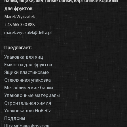
Банки, ящики, жестяные банки, картонные коробки
для фруктов:
Marek Wyczałek
+48 665 350 888
E-магазин
marek.wyczalek@delta.pl
Предлагает:
Упаковка для яиц
Емкости для фруктов
Ящики пластиковые
Стеклянная упаковка
Металлические банки
Упаковочные материалы
Строительная химия
Упаковка для HoReCa
Поддоны
Штамповка фруктов