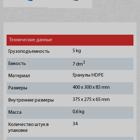
Стеклянная упаковка
Металлические банки
Упаковочные материалы
Технические данные
Строительная химия
5 kg
Грузоподъемность
Упаковка для HoReCa
3
Емкость
7 dm
Поддоны
Гранулы HDPE
Материал
Штамповка фруктов
400 x 300 x 85 mm
Размеры
375 x 275 x 65 mm
Внутренние размеры
0,6 kg
Масса
34
Количество штук в
упаковке