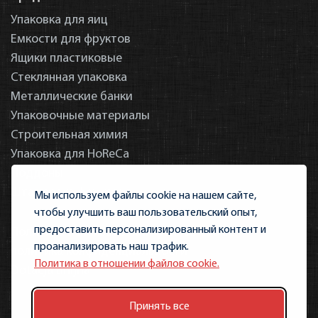
Упаковка для яиц
Емкости для фруктов
Ящики пластиковые
Стеклянная упаковка
Металлические банки
Упаковочные материалы
Строительная химия
Упаковка для HoReCa
Поддоны
Штамповка фруктов
Мы используем файлы cookie на нашем сайте,
чтобы улучшить ваш пользовательский опыт,
предоставить персонализированный контент и
Политика использования файлов cookie
проанализировать наш трафик.
политика конфиденциальности
Политика в отношении файлов cookie.
Dotacja unijna
Принять все