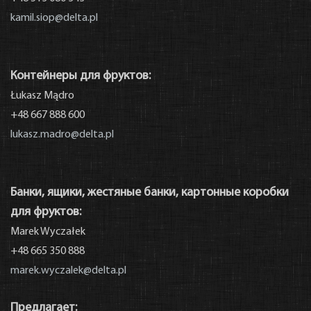
kamil.siop@delta.pl
Контейнеры для фруктов:
Łukasz Mądro
+48 667 888 600
lukasz.madro@delta.pl
Банки, ящики, жестяные банки, картонные коробки
для фруктов:
Marek Wyczałek
+48 665 350 888
marek.wyczalek@delta.pl
E-магазин
Предлагает: