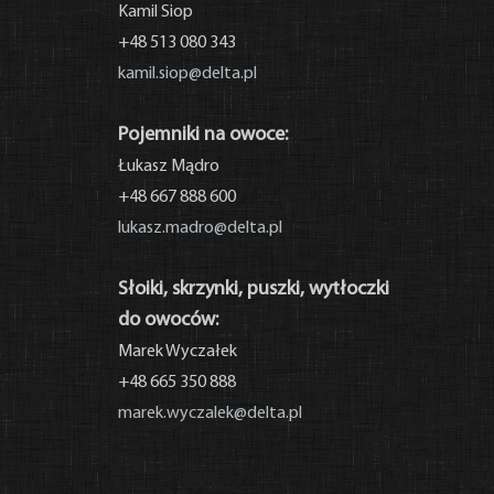
Kamil Siop
+48 513 080 343
kamil.siop@delta.pl
Pojemniki na owoce:
Łukasz Mądro
+48 667 888 600
lukasz.madro@delta.pl
Słoiki, skrzynki, puszki, wytłoczki
do owoców:
Marek Wyczałek
+48 665 350 888
marek.wyczalek@delta.pl