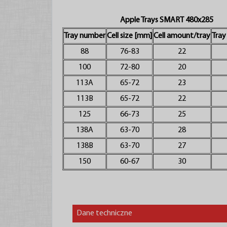
Apple Trays SMART 480x285
Tray number
Cell size [mm]
Cell amount/tray
Tra
88
76-83
22
100
72-80
20
113A
65-72
23
113B
65-72
22
125
66-73
25
138A
63-70
28
138B
63-70
27
150
60-67
30
Dane techniczne