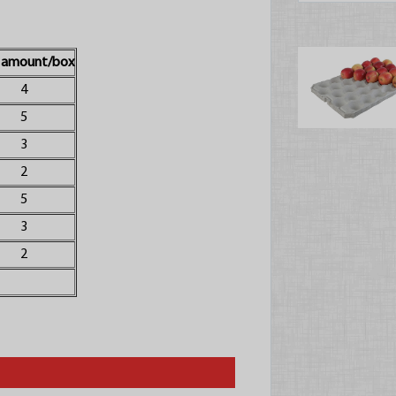
y amount/box
4
5
3
2
5
3
2