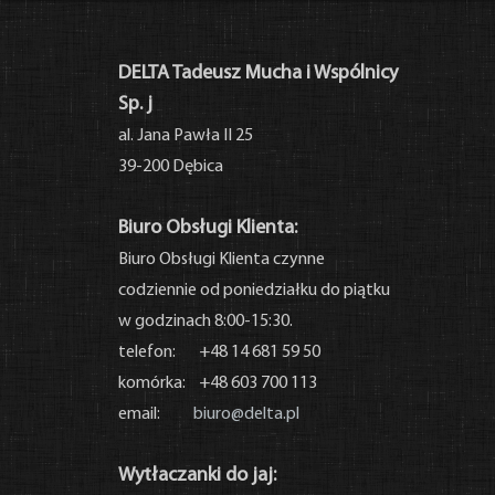
DELTA Tadeusz Mucha i Wspólnicy
Sp. j
al. Jana Pawła II 25
39-200 Dębica
Biuro Obsługi Klienta:
Biuro Obsługi Klienta czynne
codziennie od poniedziałku do piątku
w godzinach 8:00-15:30.
telefon: +48 14 681 59 50
komórka: +48 603 700 113
email:
biuro@delta.pl
Wytłaczanki do jaj: