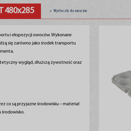
T 480x285
«
Wytłoczki do owoców
sportu i ekspozycji owoców. Wykonane
dzą się zarówno jako środek transportu
umenta.
estetyczny wygląd, dłuższą żywotność oraz
ez co są przyjazne środowisku – materiał
a środowisko.