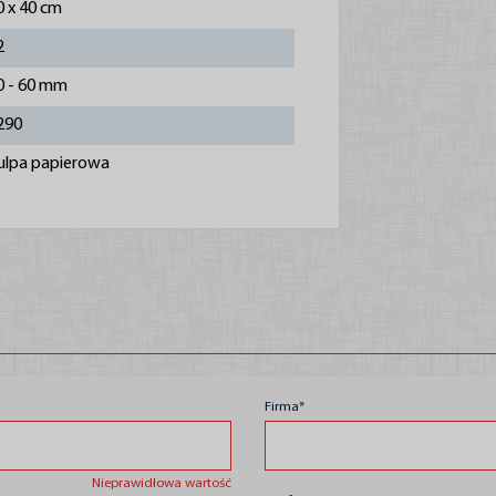
0 x 40 cm
2
0 - 60 mm
290
ulpa papierowa
Firma*
Nieprawidłowa wartość