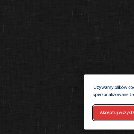
Używamy plików cook
spersonalizowane tre
Akceptuj wszystk